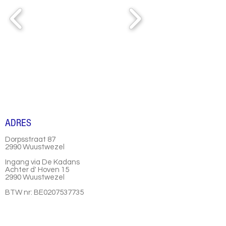
ADRES
Dorpsstraat 87
2990 Wuustwezel
Ingang via De Kadans
Achter d' Hoven 15
2990 Wuustwezel
BTW nr: BE0207537735
Vestigingseenheid:
2.154.249.046
OPENINGSUREN SECRETARIAAT