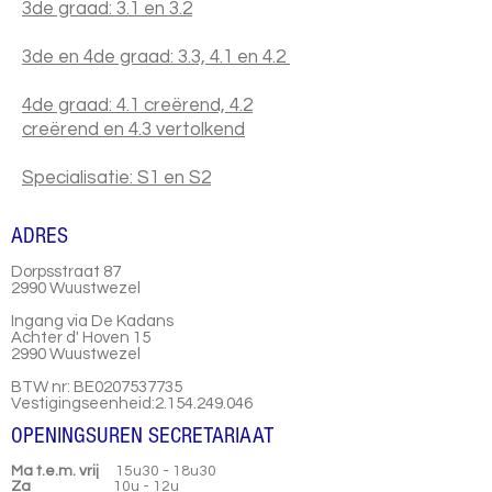
3de graad: 3.1 en 3.2
3de en 4de graad: 3.3, 4.1 en 4.2
4de graad: 4.1 creërend, 4.2
creërend en 4.3 vertolkend
Specialisatie: S1 en S2
ADRES
Dorpsstraat 87
2990 Wuustwezel
Ingang via De Kadans
Achter d' Hoven 15
2990 Wuustwezel
BTW nr: BE0207537735
Vestigingseenheid:
2.154.249.046
OPENINGSUREN SECRETARIAAT
Ma t.e.m. vrij
15u
30
- 18u30
Za
10u - 12u